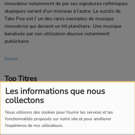
innovateur notamment de par ses signatures rythmiques
atypiques variant d'un morceau à l'autre. Le succès de
Take Five est l' un des rares exemples de musique
innovatrice qui devient un hit planétaire. Une musique
banalisée par son utilisation abusive notamment
publicitaire.
Source
Top Titres
Les informations que nous
1
Take Five
collectons
Nous utilisons des cookies pour fournir les services et les
fonctionnalités proposés sur notre site et pour améliorer
2
Unsquare Dance
l'expérience de nos utilisateurs.