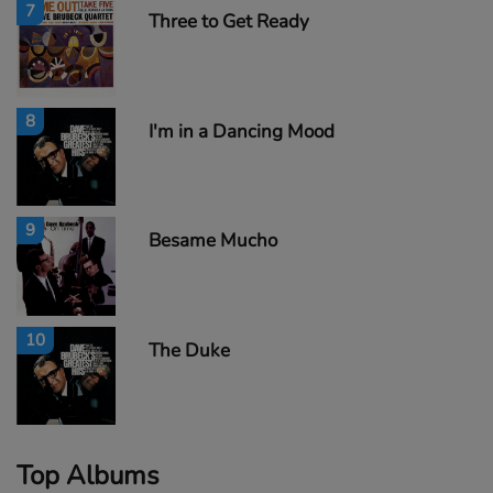
7
Three to Get Ready
8
I'm in a Dancing Mood
9
Besame Mucho
10
The Duke
Top Albums