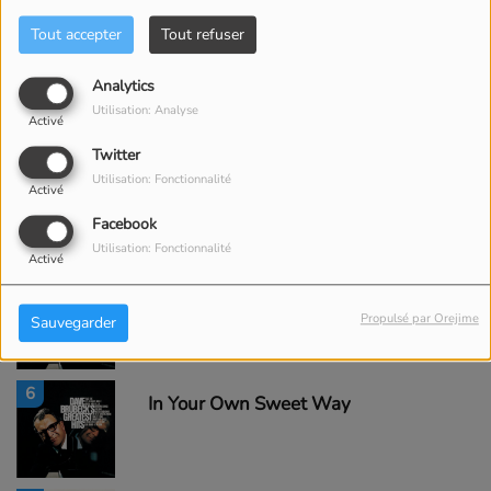
Tout accepter
Tout refuser
3
Blue Rondo A La Turk
Analytics
Utilisation: Analyse
Activé
Twitter
4
Utilisation: Fonctionnalité
Bossa Nova U.S.A.
Activé
Facebook
Utilisation: Fonctionnalité
Activé
5
Blue Rondo à la Turk
Propulsé par Orejime
Sauvegarder
6
In Your Own Sweet Way