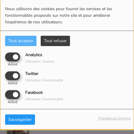
Funny Heartbeat
Nous utilisons des cookies pour fournir les services et les
fonctionnalités proposés sur notre site et pour améliorer
l'expérience de nos utilisateurs.
3
Kisses
Tout accepter
Tout refuser
Analytics
4
People Can Do the Most
Utilisation: Analyse
Activé
Amazing Things
Twitter
Utilisation: Fonctionnalité
Activé
5
Midnight Lover
Facebook
Utilisation: Fonctionnalité
Activé
6
Propulsé par Orejime
Sauvegarder
The Hardest Part