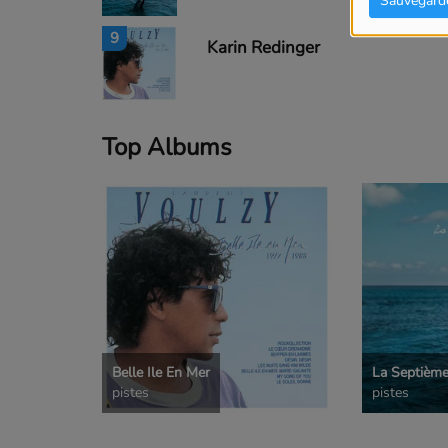
Sauvegard
9
Karin Redinger
Top Albums
Belle Ile En Mer
La Septièm
pistes
pistes