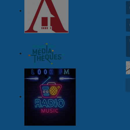
(L
(L