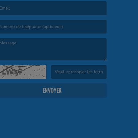
’email est obligatoire. )
e message est obligatoire. )
(Captcha invalide. )
ENVOYER