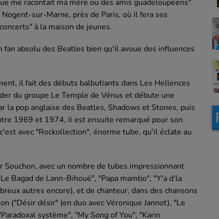
que me racontait ma mère ou des amis guadeloupéens".
 à Nogent-sur-Marne, près de Paris, où il fera ses
concerts" à la maison de jeunes.
n fan absolu des Beatles bien qu'il avoue des influences
nt, il fait des débuts balbutiants dans Les Hellences
leader du groupe Le Temple de Vénus et débute une
 par la pop anglaise des Beatles, Shadows et Stones, puis
entre 1969 et 1974, il est ensuite remarqué pour son
'est avec "Rockollection", énorme tube, qu'il éclate au
our Souchon, avec un nombre de tubes impressionnant
 "Le Bagad de Lann-Bihoué", "Papa mambo", "Y'a d'la
ombreux autres encore), et de chanteur, dans des chansons
on ("Désir désir" (en duo avec Véronique Jannot), "Le
"Paradoxal système", "My Song of You", "Karin