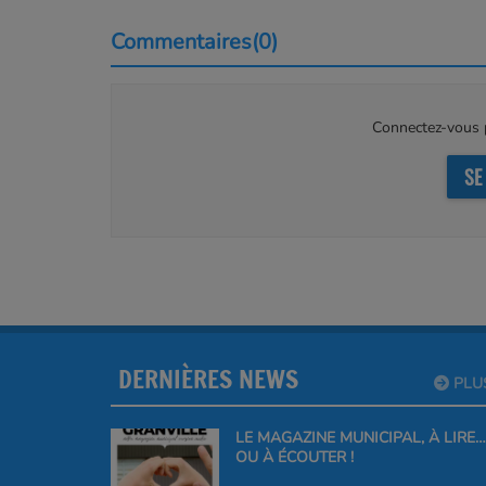
Commentaires(0)
Connectez-vous p
SE
DERNIÈRES NEWS
PLU
LE MAGAZINE MUNICIPAL, À LIRE…
OU À ÉCOUTER !