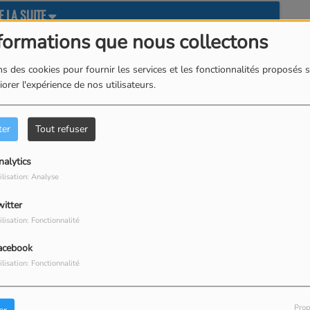
E LA SUITE
formations que nous collectons
s des cookies pour fournir les services et les fonctionnalités proposés s
orer l'expérience de nos utilisateurs.
2
Le pouvoir des fleurs
ter
Tout refuser
4
nalytics
La Fille D'Avril
ilisation: Analyse
witter
6
ilisation: Fonctionnalité
Jeanne
acebook
ilisation: Fonctionnalité
8
Cocktail chez Mademoiselle
Prop