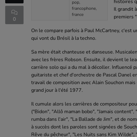
histoires 
pop,
francophone,
Il grandit
france
premiers "
0
On le compare parfois à Paul McCartney, c'est u
qui vont du Brésil à la techno.
Sa mère était chanteuse et danseuse. Musicaleme
avec les frères Robson. Ensuite, il devient le 
carrière solo qui a du mal à décoller. Influencé
guitariste et chef d'orchestre de Pascal Danel 
travail de composition avec Alain Souchon mais c
grand jour à l'été 1977.
Il cumule alors les carrières de compositeur p
("Bidon", "Allô maman bobo", "Jamais content",
rumba dans l'air", "La Ballade de Jim", et de n
à succès dont les paroles sont signées de Souch
Rêve du pêcheur", "Les Nuits sans Kim Wilde", 