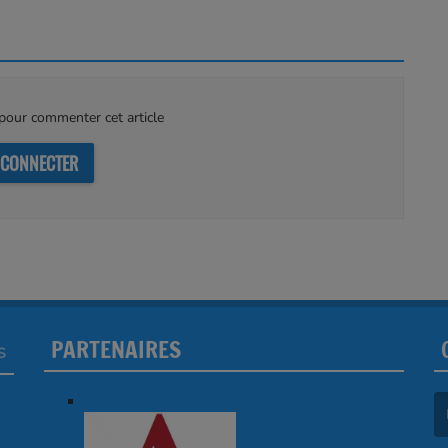
our commenter cet article
 CONNECTER
PARTENAIRES
S
(L