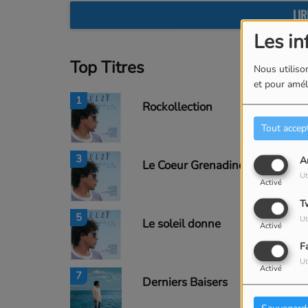
LIR
Les in
Top Titres
Nous utilison
et pour améli
1
Rockollection
Tout accep
3
A
Le Coeur Grenadine
Ut
Activé
T
5
Ut
Le soleil donne
Activé
F
Ut
Activé
7
Derniers Baisers