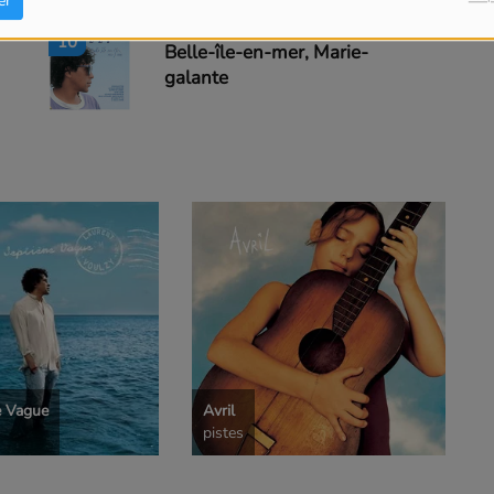
er
10
Belle-île-en-mer, Marie-
galante
e Vague
Avril
pistes