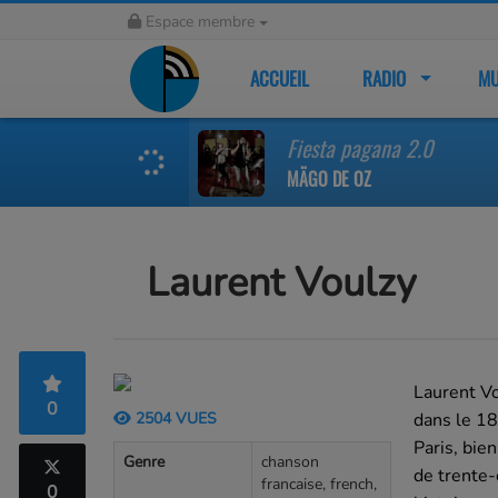
Espace membre
ACCUEIL
RADIO
MU
Fiesta pagana 2.0
MÄGO DE OZ
Laurent Voulzy
Laurent Vo
0
2504 VUES
dans le 18
Paris, bie
Genre
chanson
de trente-
francaise, french,
0