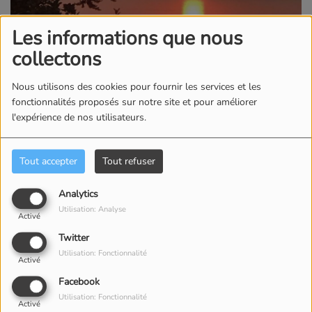
Les informations que nous
TOUTE LA SEMAINE, DE 16:00 À 16:15
collectons
Nous utilisons des cookies pour fournir les services et les
"LE MOMENT DU PRESENT - Chaque semaine, faites
fonctionnalités proposés sur notre site et pour améliorer
l'expérience de nos utilisateurs.
vous le présent de quelques minutes de méditation.
animé par pascale, mis en musique et monté par
Clotilde."
CLIQUEZ SUR LE
Tout accepter
Tout refuser
TITRE DE
Analytics
L'EMISSION (#1,
Utilisation: Analyse
Activé
#2, #3...) et pas sur
Twitter
Utilisation: Fonctionnalité
le symbole
Activé
"lecture"
Facebook
Utilisation: Fonctionnalité
Activé