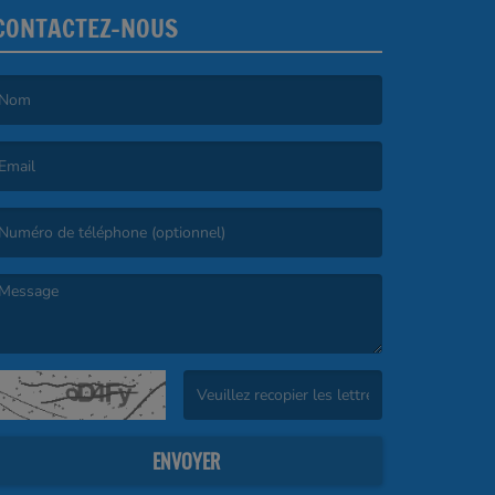
CONTACTEZ-NOUS
e nom est obligatoire. )
’email est obligatoire. )
e message est obligatoire. )
(Captcha invalide. )
ENVOYER