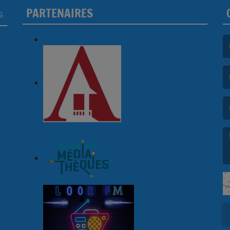
PARTENAIRES
S
(L
(L
(L