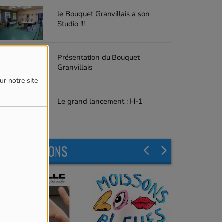
le Bouquet Granvillais a son
Studio !!!
Présentation du Bouquet
Granvillais
ur notre site
Le grand lancement : H-1
LES ÉMISSIONS