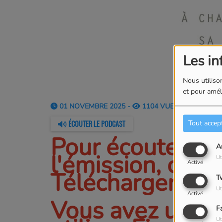
Les in
Nous utilison
et pour améli
01 NOVEMBRE 2025 -
1104 VUES
ÉCOUTER LE PODCAST
Tout accep
Pour écouter ou
A
l'émission, cliqu
Ut
Activé
Télécharger le 
T
Ut
Activé
Vous avez un Ip
F
Ut