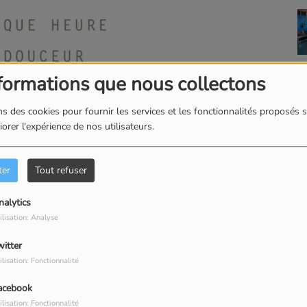
formations que nous collectons
s des cookies pour fournir les services et les fonctionnalités proposés s
orer l'expérience de nos utilisateurs.
TÉLÉCHARGER LE PODCAST
ter
Tout refuser
 télécharger
nalytics
ez ci dessus sur
ilisation: Analyse
podcast
witter
ilisation: Fonctionnalité
hone ou un Mac,
acebook
ilisation: Fonctionnalité