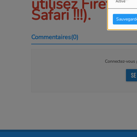
utilisez Firefox 
Activé
Safari !!!).
Sauvegard
Commentaires(0)
Connectez-vous p
SE