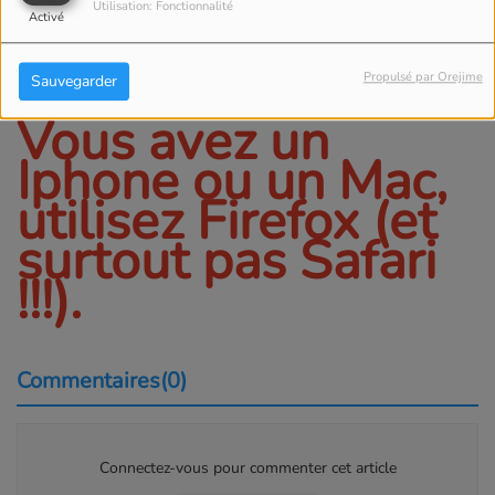
ci dessus sur
Utilisation: Fonctionnalité
Télécharger le
Activé
podcast
Propulsé par Orejime
Sauvegarder
Vous avez un
Iphone ou un Mac,
utilisez Firefox (et
surtout pas Safari
!!!).
Commentaires(0)
Connectez-vous pour commenter cet article