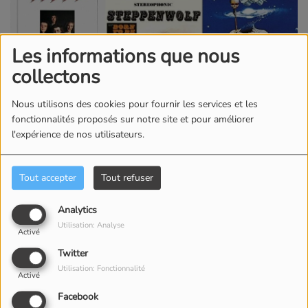
Les informations que nous
collectons
Nous utilisons des cookies pour fournir les services et les
fonctionnalités proposés sur notre site et pour améliorer
l'expérience de nos utilisateurs.
06 JUIN 2025 -
1036 VUES
Tout accepter
Tout refuser
ÉCOUTER LE PODCAST
TÉLÉCHARGER LE PODCAST
Analytics
Pour écouter ou
Utilisation: Analyse
Activé
télécharger
Twitter
l'émission, cliquez
Utilisation: Fonctionnalité
Activé
Facebook