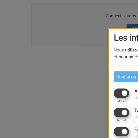
Connectez-vous p
SE
Les in
Nous utilison
et pour améli
Tout accep
A
Ut
Activé
T
Ut
Activé
F
Ut