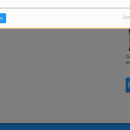
Granville, le magazine
L
municipal en version
Prop
er
chapitrée
Granville, le magazine
L
municipal en version
intégrale