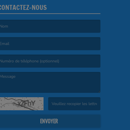
CONTACTEZ-NOUS
e nom est obligatoire. )
’email est obligatoire. )
e message est obligatoire. )
(Captcha invalide. )
ENVOYER