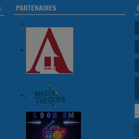
PARTENAIRES
S
(L
(L
(L