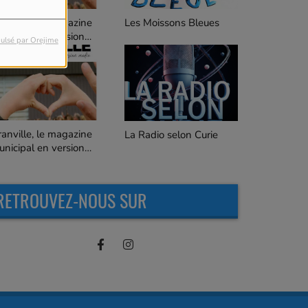
C'est quoi ça ?
es Moissons Bleues
ulsé par Orejime
Les Goûteurs de Lune
a Radio selon Curie
RETROUVEZ-NOUS SUR