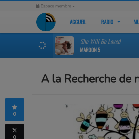
Espace membre
ACCUEIL
RADIO
MU
She Will Be Loved
MAROON 5
A la Recherche de 
0
0