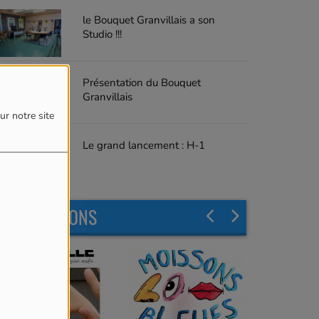
le Bouquet Granvillais a son
Studio !!!
Présentation du Bouquet
Granvillais
ur notre site
Le grand lancement : H-1
LES ÉMISSIONS