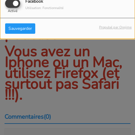
l'émission, cliquez
Facebook
ci dessus sur
Utilisation: Fonctionnalité
Activé
Télécharger le
podcast
Propulsé par Orejime
Sauvegarder
Vous avez un
Iphone ou un Mac,
utilisez Firefox (et
surtout pas Safari
!!!).
Commentaires(0)