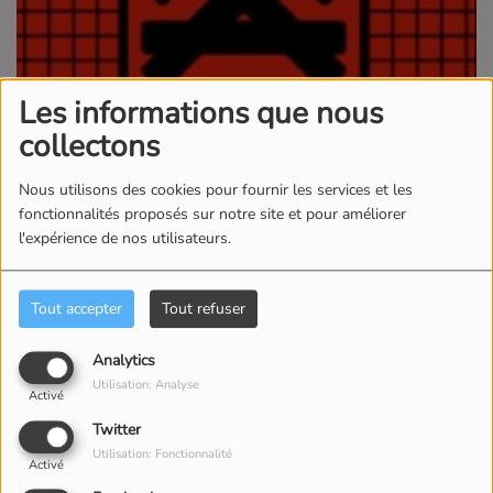
Les informations que nous
collectons
Nous utilisons des cookies pour fournir les services et les
fonctionnalités proposés sur notre site et pour améliorer
l'expérience de nos utilisateurs.
Tout accepter
Tout refuser
26 JUIN 2026 -
277 VUES
Analytics
ÉCOUTER LE PODCAST
TÉLÉCHARGER LE PODCAST
Utilisation: Analyse
Pour écouter ou
Activé
Twitter
télécharger
Utilisation: Fonctionnalité
Activé