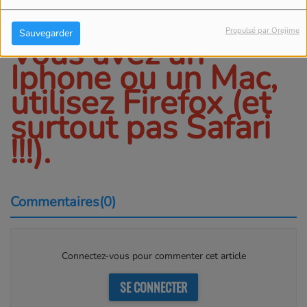
podcast
Propulsé par Orejime
Sauvegarder
Vous avez un
Iphone ou un Mac,
utilisez Firefox (et
surtout pas Safari
!!!).
Commentaires(0)
Connectez-vous pour commenter cet article
SE CONNECTER