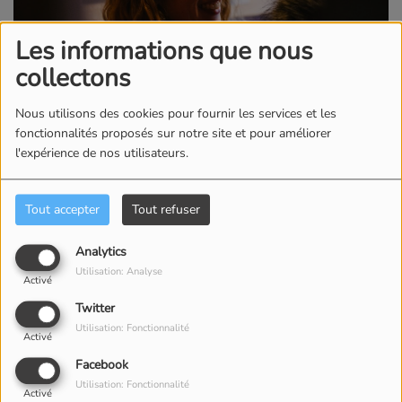
Les informations que nous
collectons
Nous utilisons des cookies pour fournir les services et les
fonctionnalités proposés sur notre site et pour améliorer
03 FÉVRIER 2025 -
1761 VUES
l'expérience de nos utilisateurs.
ÉCOUTER LE PODCAST
TÉLÉCHARGER LE PODCAST
Tout accepter
Tout refuser
Crédit Photos : Paul Bourdrel
Pour écouter ou
Analytics
télécharger
Utilisation: Analyse
Activé
l'émission, cliquez
Twitter
Utilisation: Fonctionnalité
ci dessus sur
Activé
Facebook
Télécharger le
Utilisation: Fonctionnalité
Activé