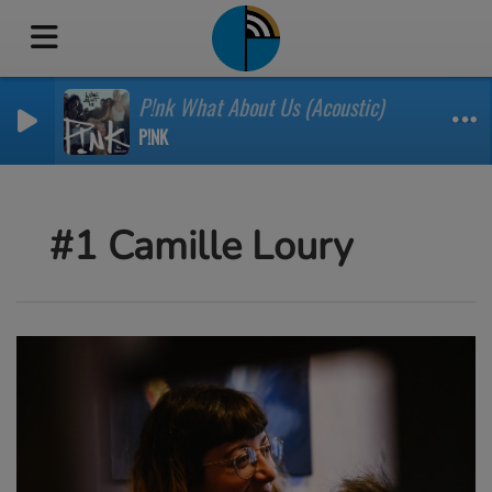
P!nk What About Us (Acoustic)
P!NK
#1 Camille Loury