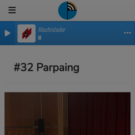
Machistador
M
#32 Parpaing