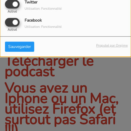
Twitter
ÉCOUTER LE PODCAST
TÉLÉCHARGER LE PODCAST
Utilisation: Fonctionnalité
Activé
Pour écouter ou
Facebook
télécharger
Utilisation: Fonctionnalité
Activé
l'émission, cliquez
ci dessus sur
Propulsé par Orejime
Sauvegarder
Télécharger le
podcast
Vous avez un
Iphone ou un Mac,
utilisez Firefox (et
surtout pas Safari
!!!).