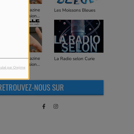
C'est quoi ça ?
es Moissons Bleues
Les Goûteurs de Lune
 Radio selon Curie
ulsé par Orejime
RETROUVEZ-NOUS SUR