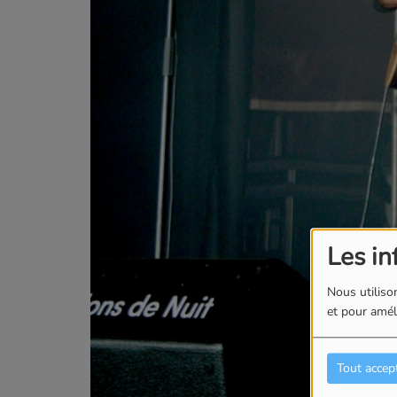
Les in
Nous utilison
et pour améli
Tout accep