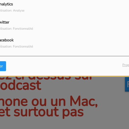
nalytics
Granville, le magazine
L
ilisation: Analyse
municipal en version
chapitrée
witter
ilisation: Fonctionnalité
acebook
ilisation: Fonctionnalité
TÉLÉCHARGER LE PODCAST
Granville, le magazine
La
 télécharger
municipal en version
Prop
er
intégrale
ez ci dessus sur
podcast
hone ou un Mac,
(et surtout pas