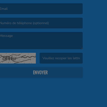
e nom est obligatoire. )
’email est obligatoire. )
e message est obligatoire. )
(Captcha invalide. )
ENVOYER