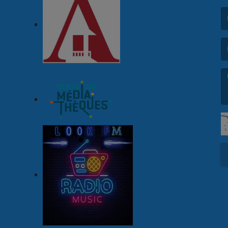
(L
(L
(L