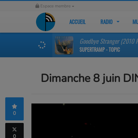
Espace membre
ACCUEIL
RADIO
MU
Goodbye Stranger (2010 
SUPERTRAMP - TOPIC
Dimanche 8 juin D
0
0