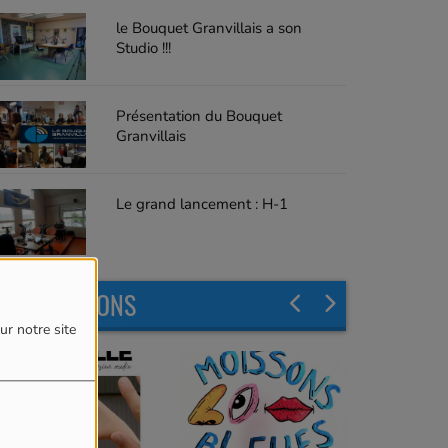
le Bouquet Granvillais a son
Studio !!!
Présentation du Bouquet
Granvillais
Le grand lancement : H-1
LES ÉMISSIONS
ur notre site