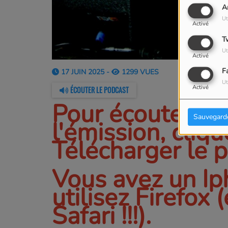
A
Ut
Activé
T
Ut
Activé
F
17 JUIN 2025 -
1299 VUES
Ut
Activé
ÉCOUTER LE PODCAST
Pour écouter ou
Sauvegard
l'émission, cliqu
Télécharger le 
Vous avez un Ip
utilisez Firefox 
Safari !!!).