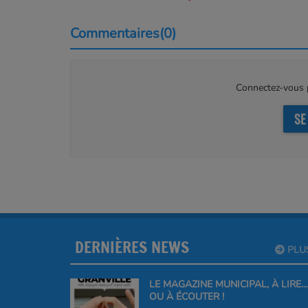
Commentaires(0)
Connectez-vous p
SE
DERNIÈRES NEWS
PLU
LE MAGAZINE MUNICIPAL, À LIRE…
OU À ÉCOUTER !