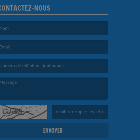
CONTACTEZ-NOUS
e nom est obligatoire. )
’email est obligatoire. )
e message est obligatoire. )
(Captcha invalide. )
ENVOYER