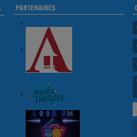
PARTENAIRES
S
(L
(L
(L