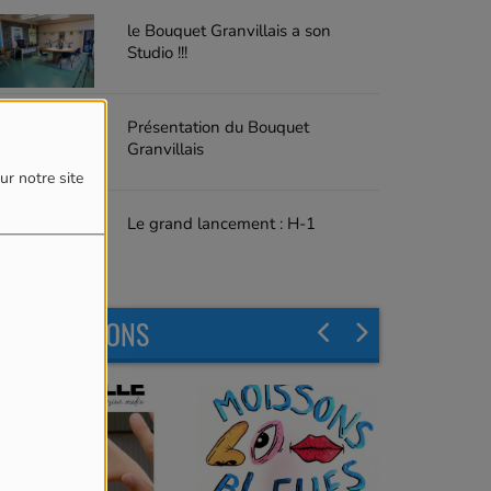
le Bouquet Granvillais a son
Studio !!!
Présentation du Bouquet
Granvillais
ur notre site
Le grand lancement : H-1
LES ÉMISSIONS