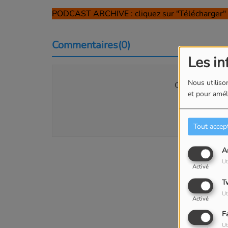
PODCAST ARCHIVE : cliquez sur "Télécharger" 
Commentaires(0)
Les in
Nous utilison
Connectez-vous p
et pour améli
SE
Tout accep
A
Ut
Activé
T
Ut
Activé
F
Ut