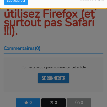
Iphone ou un Mac,
Sauvegarder
utilisez Firefox (et
surtout pas Safari
!!!).
Commentaires(0)
Connectez-vous pour commenter cet article
SE CONNECTER
0
0
0