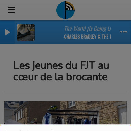
The World (Is Going Up In Flame
CHARLES BRADLEY & THE MENAHAN ST
Les jeunes du FJT au
cœur de la brocante