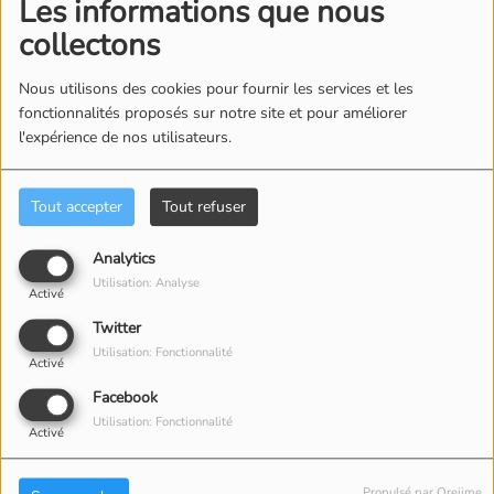
Les informations que nous
collectons
Nous utilisons des cookies pour fournir les services et les
fonctionnalités proposés sur notre site et pour améliorer
19 NOVEMBRE 2025 -
972 VUES
l'expérience de nos utilisateurs.
ÉCOUTER LE PODCAST
TÉLÉCHARGER LE PODCAST
Pour écouter ou
Tout accepter
Tout refuser
télécharger
Analytics
l'émission, cliquez
Utilisation: Analyse
Activé
ci dessus sur
Twitter
Télécharger le
Utilisation: Fonctionnalité
Activé
podcast
Facebook
Utilisation: Fonctionnalité
Activé
Vous avez un
Propulsé par Orejime