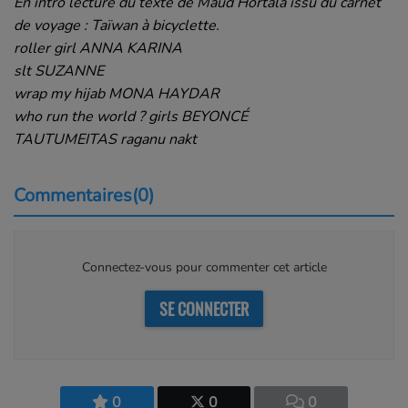
En intro lecture du texte de Maud Hortala issu du carnet
de voyage : Taïwan à bicyclette.
roller girl ANNA KARINA
slt SUZANNE
wrap my hijab MONA HAYDAR
who run the world ? girls BEYONCÉ
TAUTUMEITAS raganu nakt
Commentaires(0)
Connectez-vous pour commenter cet article
SE CONNECTER
0
0
0