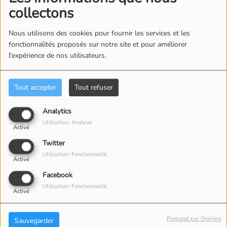
collectons
Nous utilisons des cookies pour fournir les services et les
fonctionnalités proposés sur notre site et pour améliorer
l'expérience de nos utilisateurs.
Tout accepter
Tout refuser
Analytics
Utilisation: Analyse
Activé
Twitter
Utilisation: Fonctionnalité
Activé
30 JUIN 2019 -
3290 VUES
Facebook
ÉCOUTER LE PODCAST
TÉLÉCHARGER LE PODCAST
Utilisation: Fonctionnalité
Activé
Karine CERAM, chorégraphe du FlashMob qui est venu
Propulsé par Orejime
Sauvegarder
clôturer cette journée nous a également accordé