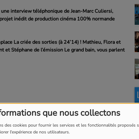
é une interview téléphonique de Jean-Marc Culiersi,
n projet inédit de production cinéma 100% normande
mplace La criée des sorties (à 24’14) ! Mathieu, Flora et
t et Stéphane de l’émission Le grand bain, vous parlent
formations que nous collectons
s des cookies pour fournir les services et les fonctionnalités proposés s
orer l'expérience de nos utilisateurs.