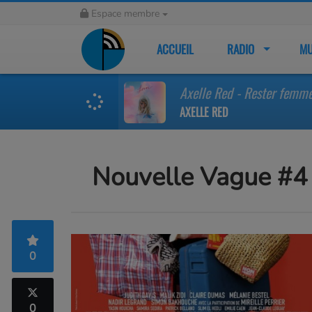
Espace membre
ACCUEIL
RADIO
MU
Axelle Red - Rester femme 
AXELLE RED
Nouvelle Vague #4
0
0