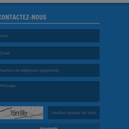
CONTACTEZ-NOUS
e nom est obligatoire. )
’email est obligatoire. )
e message est obligatoire. )
(Captcha invalide. )