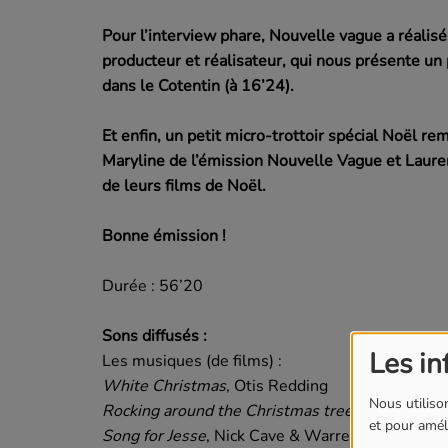
Pour l’interview phare, Nouvelle vague a réalis
producteur et réalisateur, qui nous présente u
dans le Cotentin (à 16’24).
Et enfin, un petit micro-trottoir spécial Noël re
Maryline de l’émission Nouvelle Vague et Lauren
de leurs films de Noël.
Bonne émission !
Durée : 56’20
Sons diffusés :
Les in
Les musiques (de films) :
White Christmas
, Otis Redding
Nous utilison
Rocking around the Christmas tree
, Brenda Lee
et pour améli
Song for Jesse
, Nick Cave & Warren Ellis