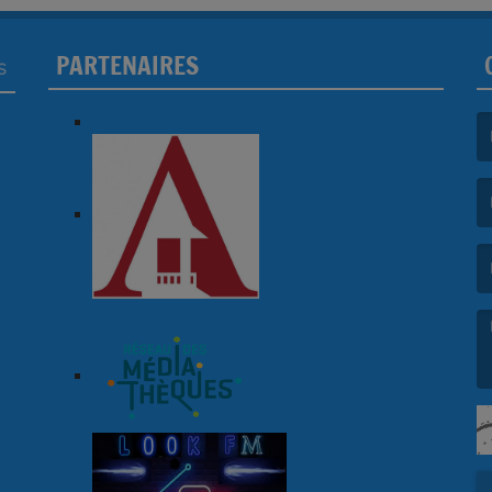
PARTENAIRES
S
(L
(L
(L