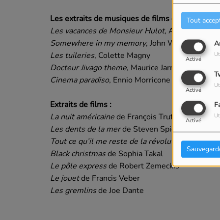
Les extraits de musiques de films qui ponctuent 
Tout accep
Les vacances de Monsieur Hulot
, Alain Romans
Somewhere in my memory
, John Williams
A
Les tuileries
, Colette Magny
Ut
Activé
Docteur Jivago theme
, Maurice Jarre
T
Cinema paradiso
, Ennio Morricone
Ut
Activé
Extraits de films :
F
La nuit américaine
de François Truffaut
Ut
Activé
Les dents de la mer
de Steven Spielberg
Tout ce qu’il me reste de la révolution
de Judith
Sauvegard
Black christmas
de Sophia Takal
Le pôle express
de Robert Zemeckis
Le jouet
de Francis Veber
Les gremlins
de Joe Dante