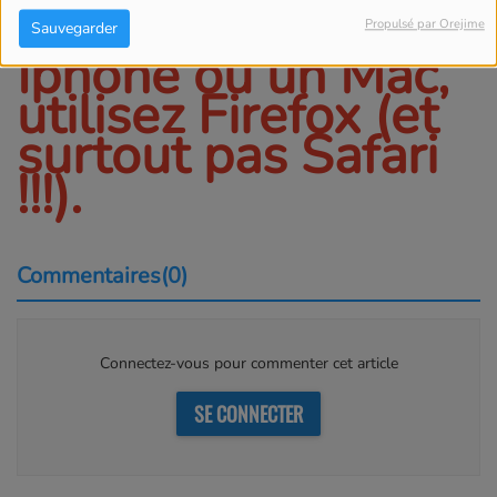
Vous avez un
Propulsé par Orejime
Sauvegarder
Iphone ou un Mac,
utilisez Firefox (et
surtout pas Safari
!!!).
Commentaires(0)
Connectez-vous pour commenter cet article
SE CONNECTER