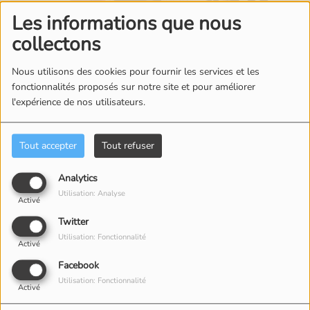
Les informations que nous
collectons
Nous utilisons des cookies pour fournir les services et les
fonctionnalités proposés sur notre site et pour améliorer
l'expérience de nos utilisateurs.
13 JUILLET 2025 -
1241 VUES
ÉCOUTER LE PODCAST
TÉLÉCHARGER LE PODCAST
Tout accepter
Tout refuser
Pour écouter ou
télécharger
Analytics
Utilisation: Analyse
l'émission, cliquez
Activé
Twitter
ci dessus sur
Utilisation: Fonctionnalité
Activé
Télécharger le
Facebook
podcast
Utilisation: Fonctionnalité
Activé