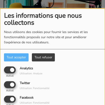
Les informations que nous
collectons
Nous utilisons des cookies pour fournir les services et les
fonctionnalités proposés sur notre site et pour améliorer
l'expérience de nos utilisateurs.
15 JUIN 2023 -
2381 VUES
Tout accepter
Tout refuser
ÉCOUTER LE PODCAST
TÉLÉCHARGER LE PODCAST
Pour écouter ou
Analytics
Utilisation: Analyse
télécharger
Activé
Twitter
l'émission, cliquez
Utilisation: Fonctionnalité
Activé
ci dessus sur
Facebook
Utilisation: Fonctionnalité