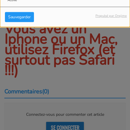
Télécharger le
Activé
podcast
Propulsé par Orejime
Sauvegarder
Vous avez un
Iphone ou un Mac,
utilisez Firefox (et
surtout pas Safari
!!!)
Commentaires(0)
Connectez-vous pour commenter cet article
SE CONNECTER