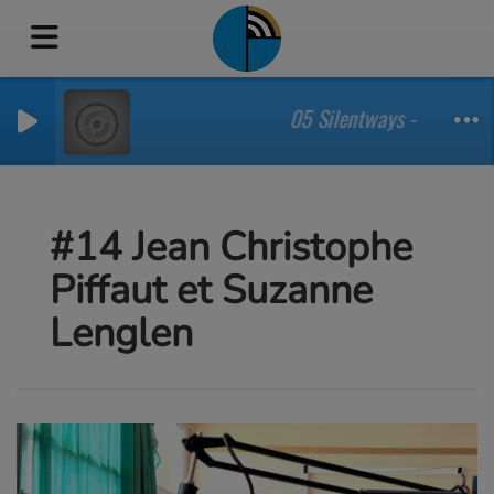
05 Silentways - A Red Thre
#14 Jean Christophe
Piffaut et Suzanne
Lenglen