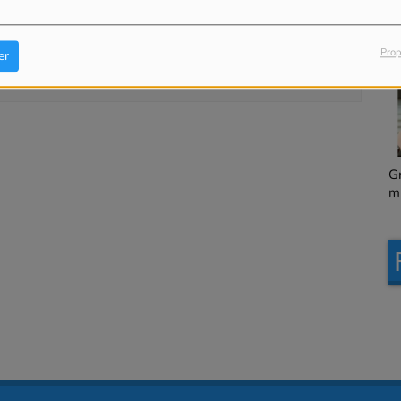
our commenter cet article
Granville, le magazine
L
municipal en version
 CONNECTER
Prop
er
chapitrée
Granville, le magazine
L
municipal en version
intégrale