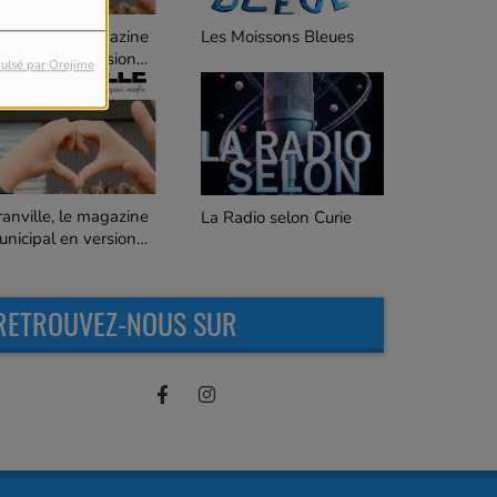
C'est quoi ça ?
es Moissons Bleues
ulsé par Orejime
Les Goûteurs de Lune
a Radio selon Curie
RETROUVEZ-NOUS SUR