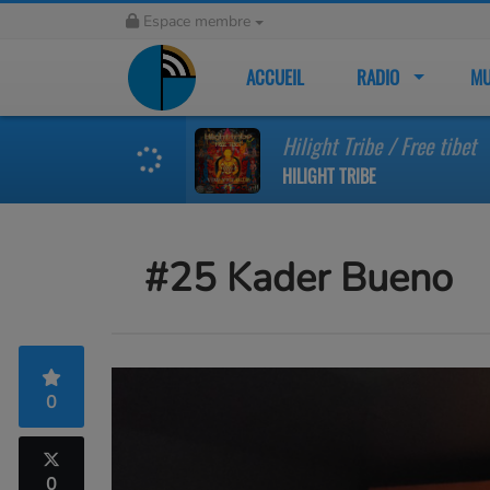
Espace membre
ACCUEIL
RADIO
MU
Hilight Tribe / Free tibet
HILIGHT TRIBE
#25 Kader Bueno
0
0