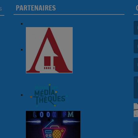
PARTENAIRES
S
(L
(L
(L