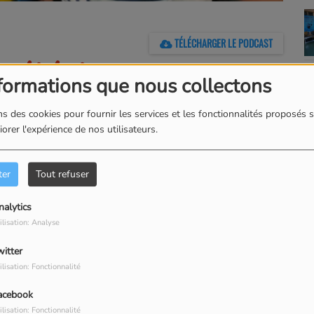
TÉLÉCHARGER LE PODCAST
 télécharger
formations que nous collectons
ez ci dessus sur
podcast
s des cookies pour fournir les services et les fonctionnalités proposés s
orer l'expérience de nos utilisateurs.
hone ou un Mac,
ter
Tout refuser
(et surtout pas
nalytics
ilisation: Analyse
witter
ilisation: Fonctionnalité
acebook
ilisation: Fonctionnalité