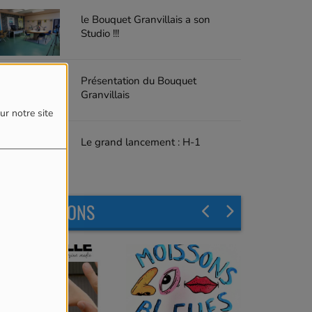
le Bouquet Granvillais a son
Studio !!!
Présentation du Bouquet
Granvillais
ur notre site
Le grand lancement : H-1
LES ÉMISSIONS