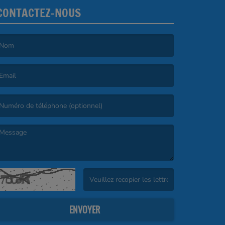
CONTACTEZ-NOUS
e nom est obligatoire. )
’email est obligatoire. )
e message est obligatoire. )
(Captcha invalide. )
ENVOYER