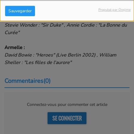
tropic blues band : "René the renegade"
Propulsé par Orejime
Sauvegarder
Manuel :
Stevie Wonder : "Sir Duke" , Annie Cordie : "La Bonne du
Curée"
Armelle :
David Bowie : "Heroes" (Live Berlin 2002) , William
Sheller : "Les filles de l'aurore"
Commentaires(0)
Connectez-vous pour commenter cet article
SE CONNECTER