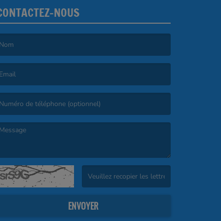
CONTACTEZ-NOUS
e nom est obligatoire. )
’email est obligatoire. )
e message est obligatoire. )
(Captcha invalide. )
ENVOYER