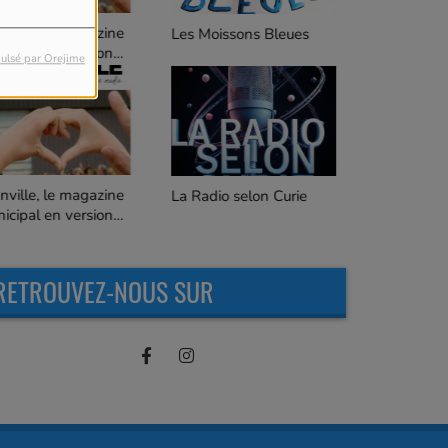
C'est quoi ça ?
es Moissons Bleues
ulsé par Orejime
Les Goûteurs de Lune
 Radio selon Curie
RETROUVEZ-NOUS SUR