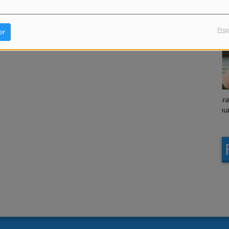
Granville, le magazine
L
municipal en version
Prop
er
chapitrée
Granville, le magazine
La
municipal en version
intégrale