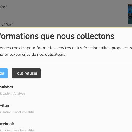
rit"
of '69"
formations que nous collectons
isse Béton"
s des cookies pour fournir les services et les fonctionnalités proposés s
orer l'expérience de nos utilisateurs.
ter
Tout refuser
our commenter cet article
nalytics
 CONNECTER
ilisation: Analyse
witter
ilisation: Fonctionnalité
acebook
ilisation: Fonctionnalité