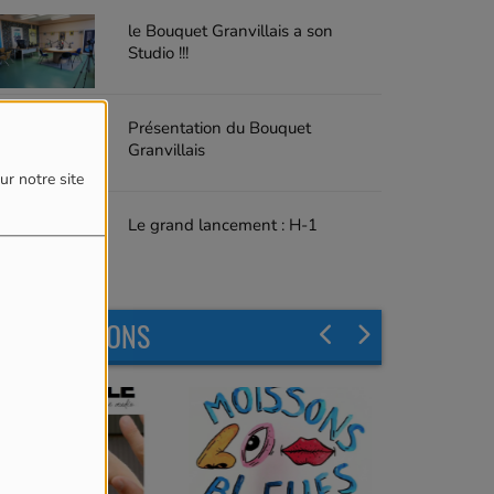
le Bouquet Granvillais a son
Studio !!!
Présentation du Bouquet
Granvillais
ur notre site
Le grand lancement : H-1
LES ÉMISSIONS