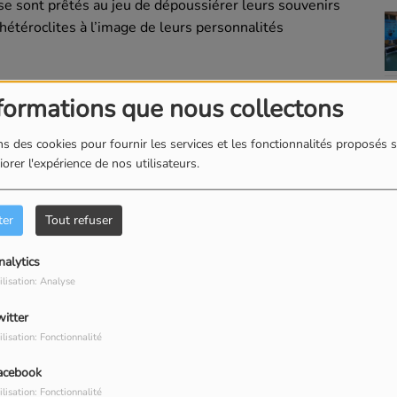
 se sont prêtés au jeu de dépoussiérer leurs souvenirs
hétéroclites à l’image de leurs personnalités
formations que nous collectons
s des cookies pour fournir les services et les fonctionnalités proposés s
ady lay"
orer l'expérience de nos utilisateurs.
l "Toujours un coin qui me rappelle"
ter
Tout refuser
nalytics
s "Une Fille de l'Est"
ilisation: Analyse
witter
ilisation: Fonctionnalité
acebook
ilisation: Fonctionnalité