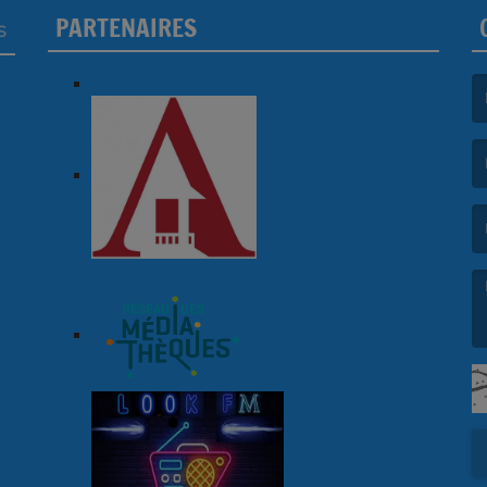
PARTENAIRES
S
(L
(L
(L