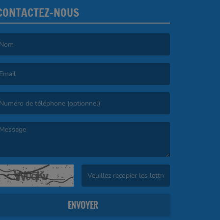
CONTACTEZ-NOUS
e nom est obligatoire. )
’email est obligatoire. )
e message est obligatoire. )
(Captcha invalide. )
ENVOYER