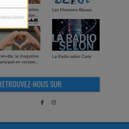
C'est quoi ça ?
es Moissons Bleues
ulsé par Orejime
Les Goûteurs de Lune
a Radio selon Curie
RETROUVEZ-NOUS SUR