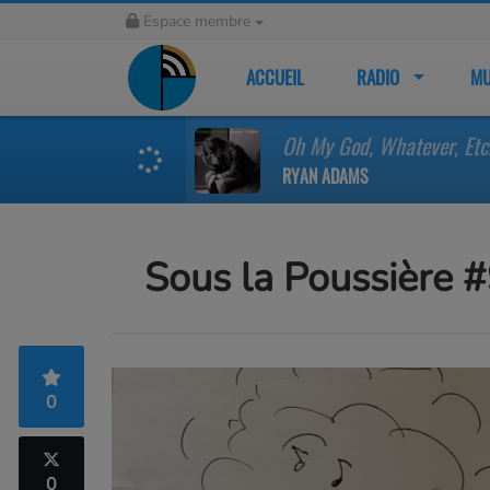
Espace membre
ACCUEIL
RADIO
MU
Oh My God, Whatever, Etc
RYAN ADAMS
Sous la Poussière #
0
0