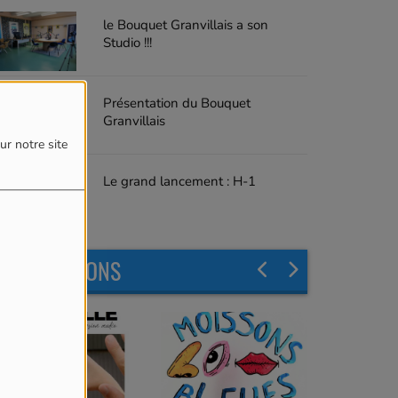
le Bouquet Granvillais a son
Studio !!!
Présentation du Bouquet
Granvillais
ur notre site
Le grand lancement : H-1
LES ÉMISSIONS