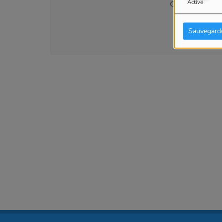
Activé
Connectez-vous p
SE
Sauvegard