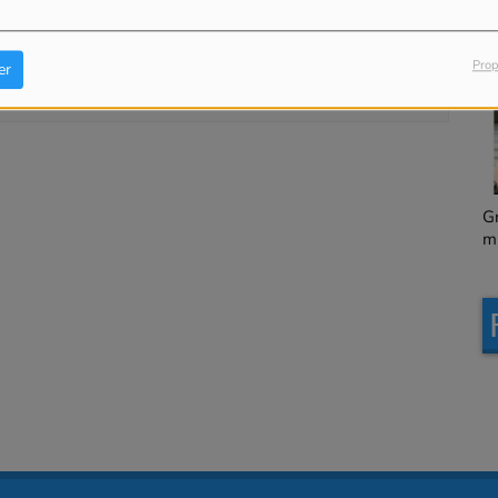
our commenter cet article
Granville, le magazine
L
 CONNECTER
municipal en version
Prop
er
chapitrée
Granville, le magazine
L
municipal en version
intégrale