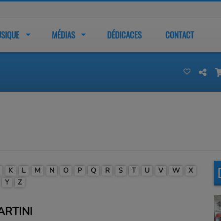
SIQUE
MÉDIAS
DÉDICACES
CONTACT
K
L
M
N
O
P
Q
R
S
T
U
V
W
X
Y
Z
ARTINI