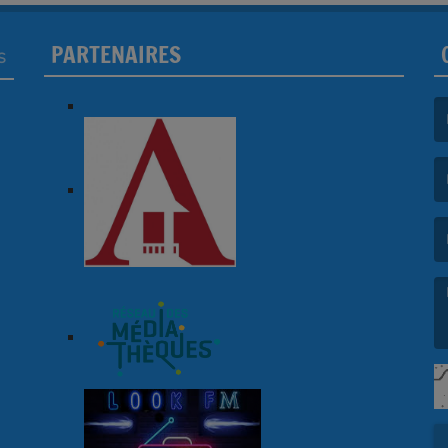
PARTENAIRES
S
(L
(L
(L