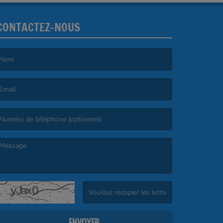
CONTACTEZ-NOUS
e nom est obligatoire. )
’email est obligatoire. )
e message est obligatoire. )
(Captcha invalide. )
ENVOYER