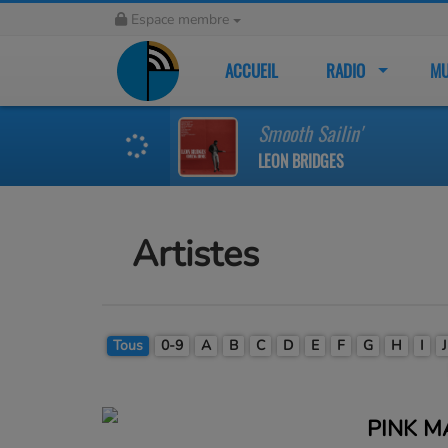
Espace membre
ACCUEIL
RADIO
MU
Smooth Sailin'
LEON BRIDGES
Artistes
Tous
0-9
A
B
C
D
E
F
G
H
I
J
PINK M