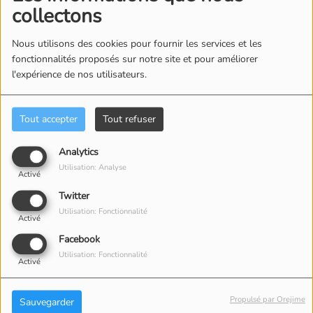
collectons
Nous utilisons des cookies pour fournir les services et les
25 JUIN 2026 -
279 VUES
fonctionnalités proposés sur notre site et pour améliorer
l'expérience de nos utilisateurs.
ÉCOUTER LE PODCAST
TÉLÉCHARGER LE PODCAST
Pour écouter ou
Tout accepter
Tout refuser
télécharger
l'émission, cliquez
Analytics
Utilisation: Analyse
ci dessus sur
Activé
Twitter
Télécharger le
Utilisation: Fonctionnalité
Activé
podcast
Facebook
Utilisation: Fonctionnalité
Vous avez un
Activé
Iphone ou un Mac,
Propulsé par Orejime
Sauvegarder