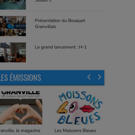
Studio !!!
Présentation du Bouquet
Granvillais
Le grand lancement : H-1
LES ÉMISSIONS
C'est quoi ça ?
es Moissons Bleues