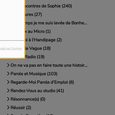
Les Rencontres de Sophie (240)
Littératures (27)
Longtemps je me suis levée de Bonheur (3)
Malraux au Micro (1)
Mets-Toi à l'Handipage (2)
Nouvelle Vague (18)
ulsé par Orejime
On My Radio (19)
On ne va pas en faire toute une histoire (11)
Parole et Musique (103)
Regarde-Moi Parole d'Emploi (6)
Rendez-Vous au studio (41)
Résonnance(s) (0)
Réussir (2)