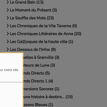
Le Grand Bain (13)
Le Moment du Présent (3)
Le Souffle des Mots (23)
Les Chroniques de la Vile Taverne (0)
Les Chroniques Littéraires de Anne (20)
Les Col(l)oques de la haute ville (1)
Les Dessous de l'Infox (8)
Les Gouelles à Granville (3)
Les Goûteurs de Lune (3)
ur notre site
Les Grands Directs (5)
Les Grands Directs 1 (4)
Les Immersions Sonores (1)
Les JO, une histoire à destins... (15)
Les Moissons Bleues (1)