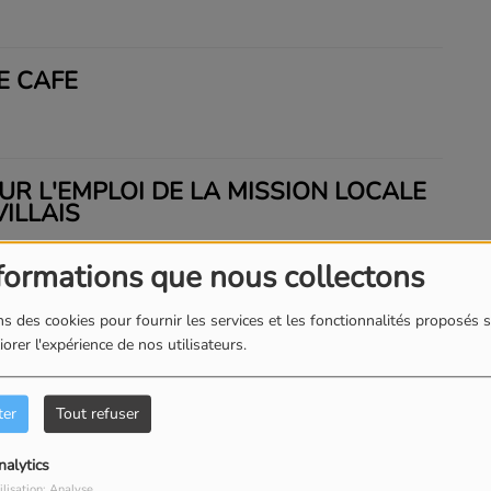
E CAFÉ
UR L'EMPLOI DE LA MISSION LOCALE
ILLAIS
formations que nous collectons
 : LE OFF
s des cookies pour fournir les services et les fonctionnalités proposés s
orer l'expérience de nos utilisateurs.
ter
Tout refuser
4
nalytics
ilisation: Analyse