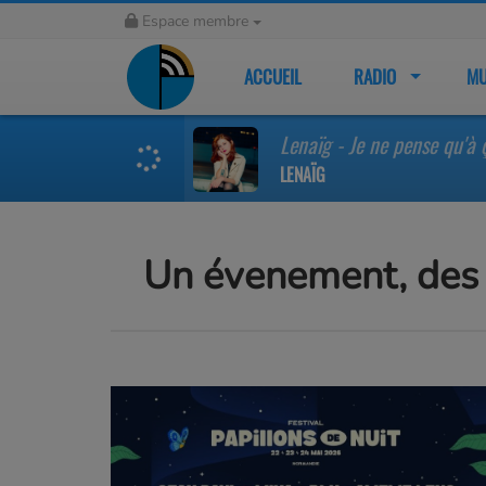
Espace membre
ACCUEIL
RADIO
MU
Lenaïg - Je ne pense qu'à 
LENAÏG
Un évenement, des 