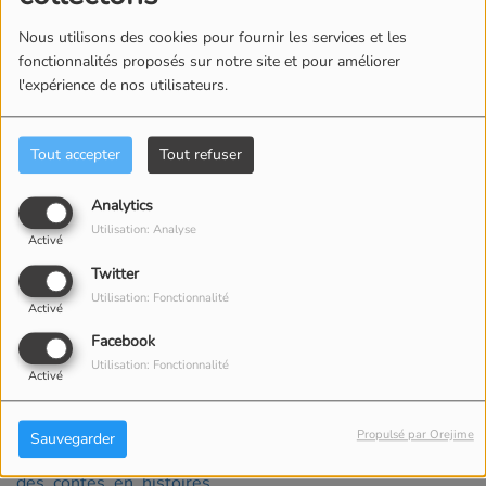
Nous utilisons des cookies pour fournir les services et les
fonctionnalités proposés sur notre site et pour améliorer
l'expérience de nos utilisateurs.
Tout accepter
Tout refuser
Analytics
Utilisation: Analyse
Activé
Twitter
Utilisation: Fonctionnalité
Activé
Facebook
Des contes en histoires
Utilisation: Fonctionnalité
Activé
Podcasts des contes que vous retrouvez chaque jour sur
le calendrier de l'avant des services culturels de la ville
Propulsé par Orejime
Sauvegarder
de Granville.
des_contes_en_histoires