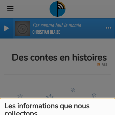
Pas comme tout le monde
CHRISTIAN BLAIZE
Des contes en histoires
RSS
Les informations que nous
collectons