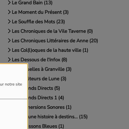
Le Grand Bain (13)
Le Moment du Présent (3)
Le Souffle des Mots (23)
Les Chroniques de la Vile Taverne (0)
Les Chroniques Littéraires de Anne (20)
Les Col(l)oques de la haute ville (1)
Les Dessous de l'Infox (8)
Les Gouelles à Granville (3)
Les Goûteurs de Lune (3)
ur notre site
Les Grands Directs (5)
Les Grands Directs 1 (4)
Les Immersions Sonores (1)
Les JO, une histoire à destins... (15)
Les Moissons Bleues (1)