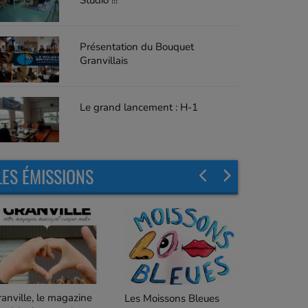
Studio !!!
Présentation du Bouquet
Granvillais
Le grand lancement : H-1
LES ÉMISSIONS
C'est quoi ça ?
es Moissons Bleues