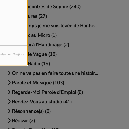
Les Rencontres de Sophie (240)
Littératures (27)
Longtemps je me suis levée de Bonheur (3)
Malraux au Micro (1)
Mets-Toi à l'Handipage (2)
Nouvelle Vague (18)
ulsé par Orejime
On My Radio (19)
On ne va pas en faire toute une histoire (11)
Parole et Musique (103)
Regarde-Moi Parole d'Emploi (6)
Rendez-Vous au studio (41)
Résonnance(s) (0)
Réussir (2)