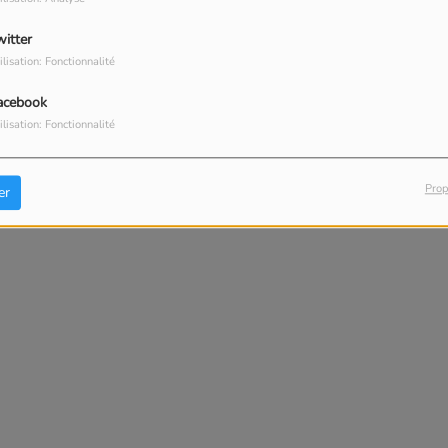
witter
ilisation: Fonctionnalité
acebook
ilisation: Fonctionnalité
Prop
er