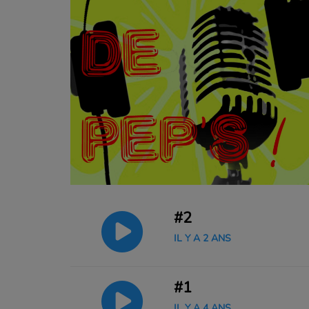
#2
IL Y A 2 ANS
#1
IL Y A 4 ANS