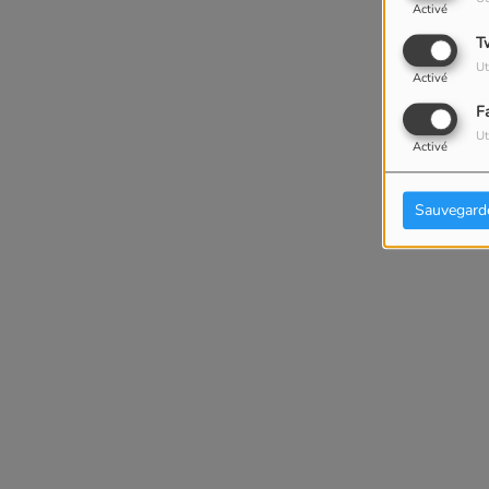
Activé
T
Ut
Activé
F
Ut
Activé
Sauvegard