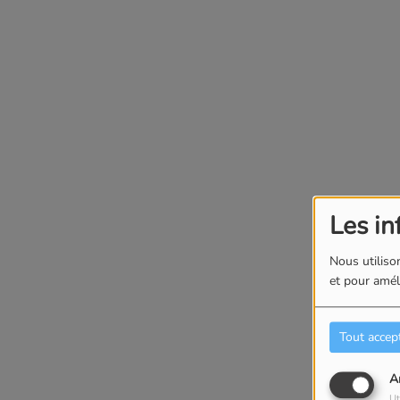
Les in
Nous utilison
et pour améli
Tout accep
A
Ut